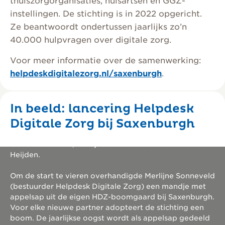
thuiszorgorganisaties, huisartsen en GGZ-
instellingen. De stichting is in 2022 opgericht.
Ze beantwoordt ondertussen jaarlijks zo’n
40.000 hulpvragen over digitale zorg.
Voor meer informatie over de samenwerking:
helpdeskdigitalezorg.nl/saxenburgh
.
In beeld: lancering Helpdesk
Een deel van de projectgroep voor Helpdesk Digitale
Digitale Zorg bij Saxenburgh
Zorg bij Saxenburgh.
Van links naar rechts: Hans Gellekink, Roy Stokvis,
Gerieke Pluimers, Merlijne Sonneveld en Karin van der
Heijden.
Om de start te vieren overhandigde Merlijne Sonneveld
(bestuurder Helpdesk Digitale Zorg) een mandje met
appelsap uit de eigen HDZ-boomgaard bij Saxenburgh.
Voor elke nieuwe partner adopteert de stichting een
boom. De jaarlijkse oogst wordt als appelsap gedeeld