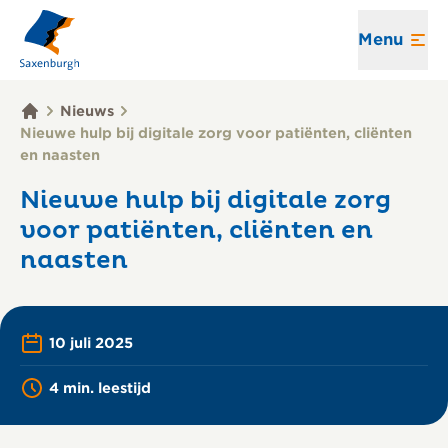
Menu
Nieuws
Nieuwe hulp bij digitale zorg voor patiënten, cliënten
en naasten
Nieuwe hulp bij digitale zorg
voor patiënten, cliënten en
naasten
10 juli 2025
Printen
Lees voor
4 min. leestijd