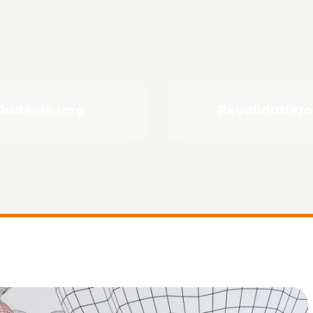
Ouderenzorg
Revalidatiez