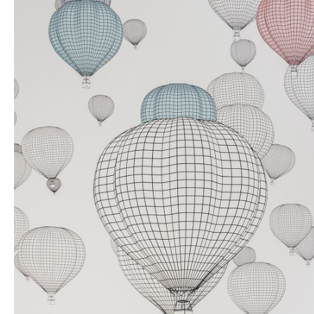
Ziekenhuiszorg
“Tijd nemen voo
en je gezondhei
Onze visie op ziekenhuiszorg