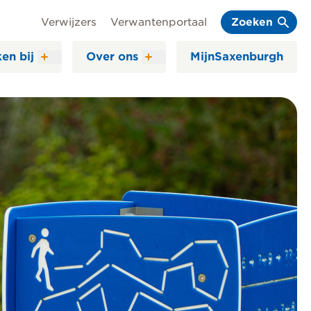
Verwijzers
Verwantenportaal
Zoeken
en bij
Over ons
MijnSaxenburgh