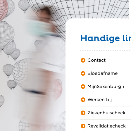
Handige li
r jou
d”
Contact
Bloedafname
MijnSaxenburgh
Werken bij
Ziekenhuischeck
Revalidatiecheck