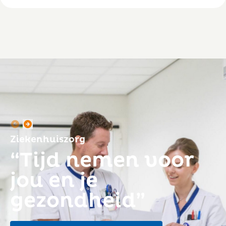
Ziekenhuiszorg
“Tijd nemen voor
jou en je
gezondheid”