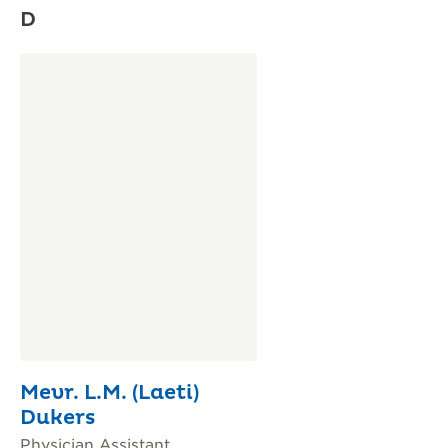
D
Mevr. L.M. (Laeti)
Dukers
Physician Assistant