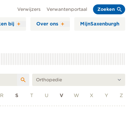
Verwijzers
Verwantenportaal
Zoeken
en bij
Over ons
MijnSaxenburgh
R
S
T
U
V
W
X
Y
Z