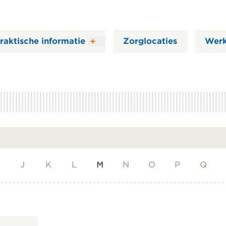
raktische informatie
Zorglocaties
Werk
J
K
L
M
N
O
P
Q