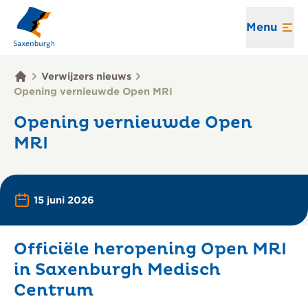
Menu
Verwijzers nieuws
Opening vernieuwde Open MRI
Opening vernieuwde Open
MRI
Printen
Lees voor
15 juni 2026
Officiële heropening Open MRI
in Saxenburgh Medisch
Centrum