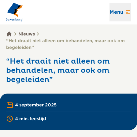
Menu
Nieuws
“Het draait niet alleen om behandelen, maar ook om
begeleiden”
“Het draait niet alleen om
behandelen, maar ook om
begeleiden”
4 september 2025
Printen
Lees voor
4 min. leestijd