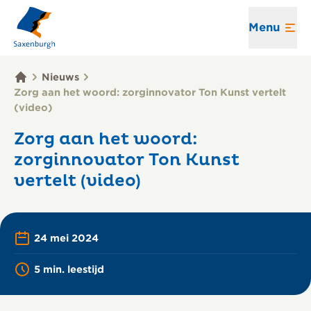
Menu
Nieuws
Zorg aan het woord: zorginnovator Ton Kunst vertelt
(video)
Zorg aan het woord:
zorginnovator Ton Kunst
vertelt (video)
24 mei 2024
Printen
Lees voor
5 min. leestijd