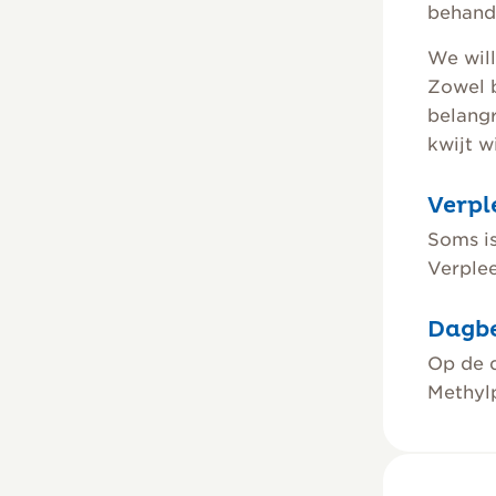
behande
We will
Zowel b
belangr
kwijt w
Verpl
Soms is
Verple
Dagb
Op de d
Methyl