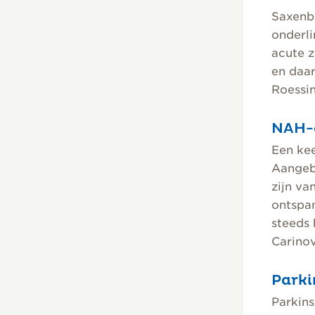
Saxenb
onderli
acute z
en daa
Roessi
NAH-c
Een ke
Aangebo
zijn va
ontspan
steeds 
Carino
Parki
Parkin