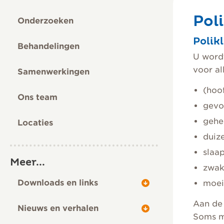
Pol
Onderzoeken
Polik
Behandelingen
U wordt
voor al
Samenwerkingen
(hoo
Ons team
gevo
gehe
Locaties
duiz
slaa
Meer...
zwak
Downloads en links
moei
Aan de 
Nieuws en verhalen
Soms m