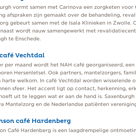
urgh vormt samen met Carinova een zorgketen voor CV
ng afspraken zijn gemaakt over de behandeling, reval
org gebeurt samen met de Isala Klinieken in Zwolle. 
rnaast wordt nauw samengewerkt met revalidatiecent
ngh te Enschede.
afé Vechtdal
er per maand wordt het NAH café georganiseerd, een
ren Hersenletsel. Ook partners, mantelzorgers, famil
n harte welkom. In café Vechtdal worden wisselende 
nen sfeer. Het accent ligt op contact, herkenning, er
hoeft uit te leggen wat er aan de hand is. Saxenburgh
va Mantelzorg en de Nederlandse patiënten verenigin
nson café Hardenberg
son Café Hardenberg is een laagdrempelige ontmoeti