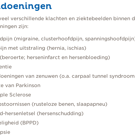
doeningen
 veel verschillende klachten en ziektebeelden binnen
ingen zijn:
dpijn (migraine, clusterhoofdpijn, spanningshoofdpijn
jn met uitstraling (hernia, ischias)
(beroerte; herseninfarct en hersenbloeding)
ntie
oeningen van zenuwen (o.a. carpaal tunnel syndroom,
te van Parkinson
iple Sclerose
pstoornissen (rusteloze benen, slaapapneu)
d-hersenletsel (hersenschudding)
eligheid (BPPD)
epsie