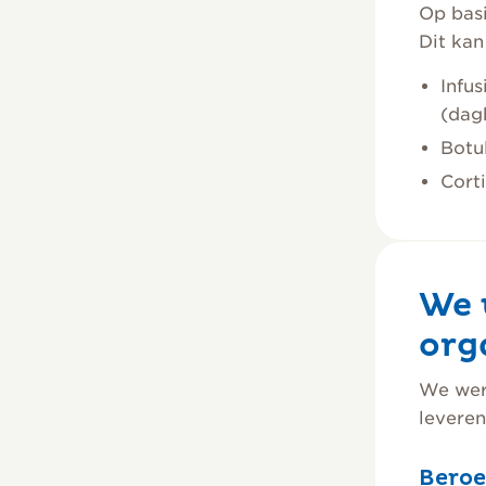
Op basi
Dit kan
Infu
(dag
Botul
Corti
We 
org
We wer
leveren
Beroe