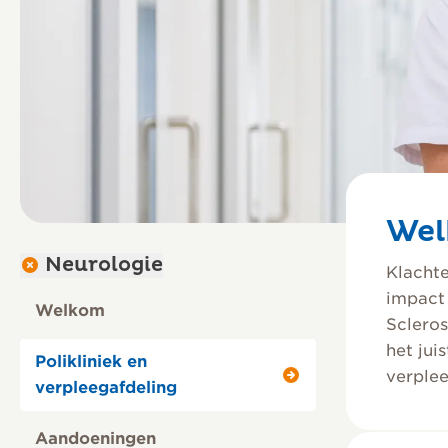
Wel
Neurologie
Klachte
impact 
Welkom
Scleros
het jui
Polikliniek en
verple
verpleegafdeling
Aandoeningen