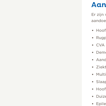
Aan
Er zijn
aandoen
Hoof
Rugpi
CVA 
Deme
Aand
Ziek
Mult
Slaa
Hoof
Duiz
Epil