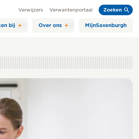
Verwijzers
Verwantenportaal
Zoeken
en bij
Over ons
MijnSaxenburgh