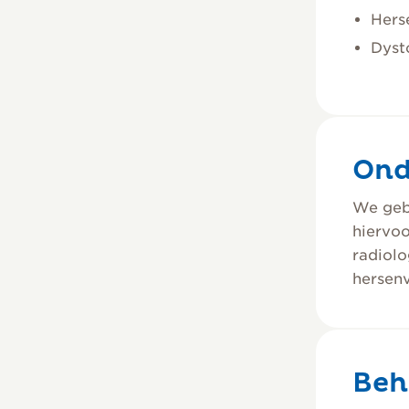
Hers
Dyst
Ond
We gebr
hiervoo
radiol
hersenv
Beh