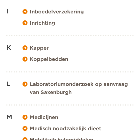
I
Inboedelverzekering
Inrichting
K
Kapper
Koppelbedden
L
Laboratoriumonderzoek op aanvraag
van Saxenburgh
M
Medicijnen
Medisch noodzakelijk dieet
Mobiliteitshulpmiddelen