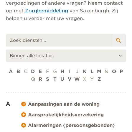
vergoedingen of andere vragen? Neem contact
op met
Zorgbemiddeling
van Saxenburgh. Zij
helpen u verder met uw vragen.
A
B
C
D
E
F
G
H
I
J
K
L
M
N
O
P
Q
R
S
T
U
V
W
X
Y
Z
A
Aanpassingen aan de woning
Aansprakelijkheidsverzekering
Alarmeringen (persoonsgebonden)