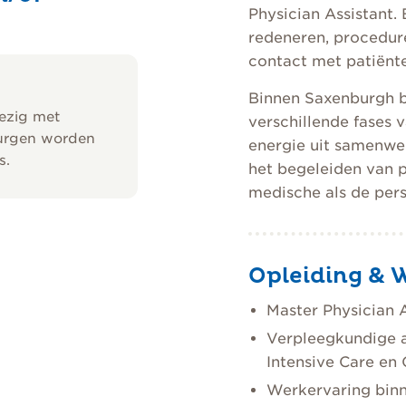
Physician Assistant.
redeneren, procedur
contact met patiënt
Binnen Saxenburgh b
bezig met
verschillende fases v
rurgen worden
energie uit samenwe
s.
het begeleiden van 
medische als de pers
Opleiding & 
Master Physician A
Verpleegkundige a
Intensive Care en
Werkervaring binn