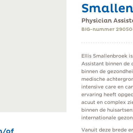
Smalle
Physician Assis
BIG-nummer 29050
Ellis Smallenbroek i
Assistant binnen de c
binnen de gezondhei
medische achtergron
intensive care en ca
ervaring heeft opge
acuut en complex zie
binnen de huisartse
internationale gezo
n/of
Vanuit deze brede er