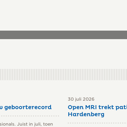
album
s
30 juli 2026
w geboorterecord
Open MRI trekt pat
Hardenberg
nals. Juist in juli, toen