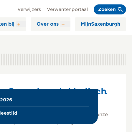
Verwijzers
Verwantenportaal
Zoeken
en bij
Over ons
MijnSaxenburgh
 in Saxenburgh Medisch
 2026
leestijd
eit: dat is wat de vernieuwde Open MRI onze
an bij de officiële heropening van de