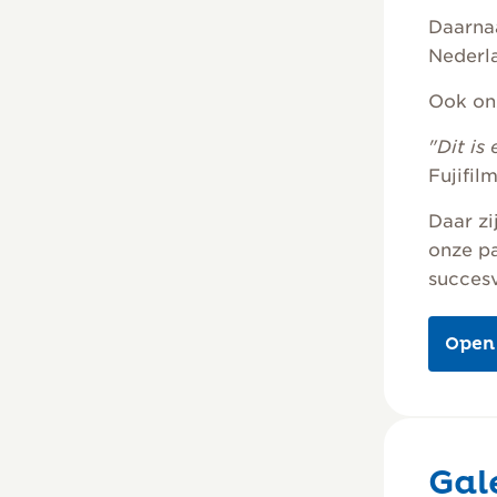
Daarnaa
Nederla
Ook on
"Dit is
Fujifil
Daar zi
onze pa
succesv
Open
Gale