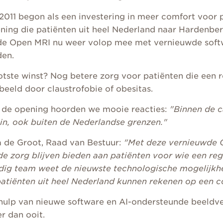
2011 begon als een investering in meer comfort voor p
ning die patiënten uit heel Nederland naar Hardenbe
de Open MRI nu weer volop mee met vernieuwde softw
den.
tste winst? Nog betere zorg voor patiënten die een r
beeld door claustrofobie of obesitas.
s de opening hoorden we mooie reacties:
"Binnen de 
 in, ook buiten de Nederlandse grenzen."
a de Groot, Raad van Bestuur:
"Met deze vernieuwde 
e zorg blijven bieden aan patiënten voor wie een regu
dig team weet de nieuwste technologische mogelijkh
patiënten uit heel Nederland kunnen rekenen op een 
ulp van nieuwe software en AI-ondersteunde beeldver
r dan ooit.