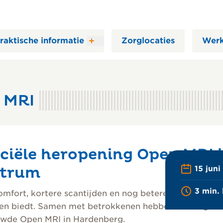
raktische informatie
Zorglocaties
Werk
 MRI
Printen
Lees voor
iciële heropening Open MRI
trum
15 juni
3 min. 
mfort, kortere scantijden en nog betere beeldkwalit
en biedt. Samen met betrokkenen hebben we stilgesta
uwde Open MRI in Hardenberg.