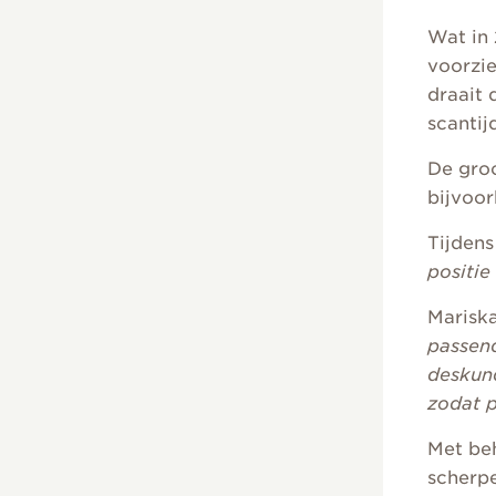
Wat in 
voorzie
draait 
scantij
De groo
bijvoor
Tijden
positie
Marisk
passend
deskun
zodat 
Met beh
scherpe