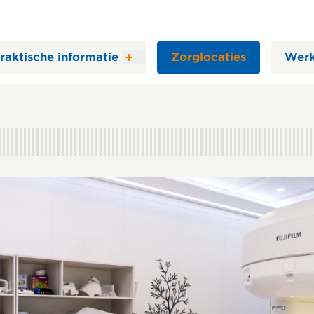
raktische informatie
Zorglocaties
Werk