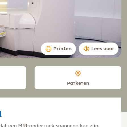
Printen
Lees voor
Parkeren
d
dat een MRI-onderzoek spannend kan zijn.