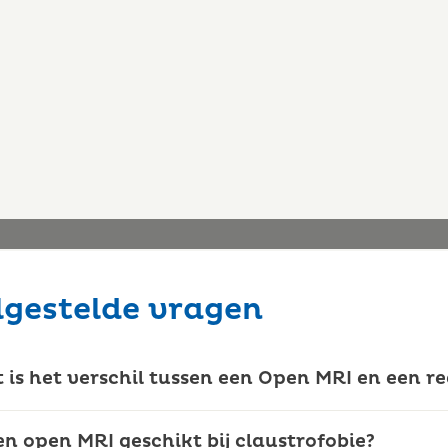
lgestelde vragen
album
s
 is het verschil tussen een Open MRI en een re
een open MRI geschikt bij claustrofobie?