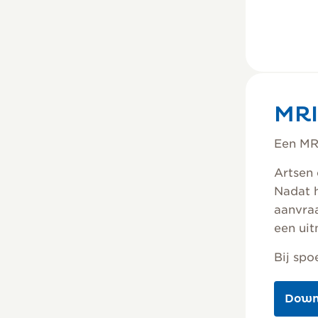
MRI
Een MRI
Artsen 
Nadat h
aanvra
een uit
Bij spo
Down