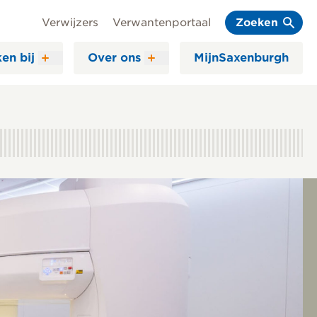
Verwijzers
Verwantenportaal
Zoeken
en bij
Over ons
MijnSaxenburgh