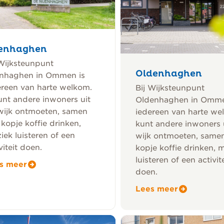
jenhaghen
 Wijksteunpunt
Oldenhaghen
enhaghen in Ommen is
ereen van harte welkom.
Bij Wijksteunpunt
unt andere inwoners uit
Oldenhaghen in Omme
wijk ontmoeten, samen
iedereen van harte we
kopje koffie drinken,
kunt andere inwoners 
iek luisteren of een
wijk ontmoeten, same
viteit doen.
kopje koffie drinken, 
luisteren of een activite
s meer
doen.
Lees meer