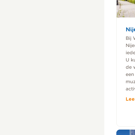
Ni
Bij
Nij
ied
U k
de 
een 
muz
acti
Lee