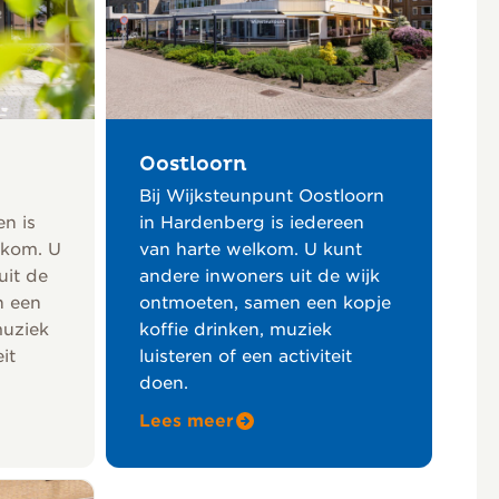
Oostloorn
Bij Wijksteunpunt Oostloorn
n is
in Hardenberg is iedereen
lkom. U
van harte welkom. U kunt
uit de
andere inwoners uit de wijk
n een
ontmoeten, samen een kopje
muziek
koffie drinken, muziek
it
luisteren of een activiteit
doen.
Lees meer