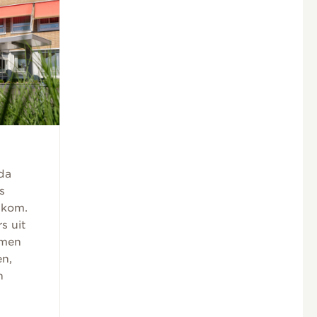
da
s
lkom.
s uit
amen
en,
n