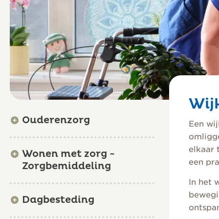
Wij
Ouderenzorg
Een wi
omligg
elkaar 
Wonen met zorg -
een pra
Zorgbemiddeling
In het 
bewegin
Dagbesteding
ontspan