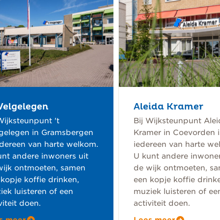
Aleida Kramer
Welgelegen
Bij Wijksteunpunt Alei
Wijksteunpunt 't
Kramer in Coevorden i
gelegen in Gramsbergen
iedereen van harte we
edereen van harte welkom.
U kunt andere inwoner
unt andere inwoners uit
de wijk ontmoeten, s
wijk ontmoeten, samen
een kopje koffie drink
kopje koffie drinken,
muziek luisteren of ee
ek luisteren of een
activiteit doen.
viteit doen.
Lees meer