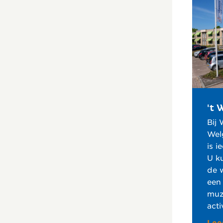
't 
Bij 
Wel
is i
U k
de 
een 
muzi
acti