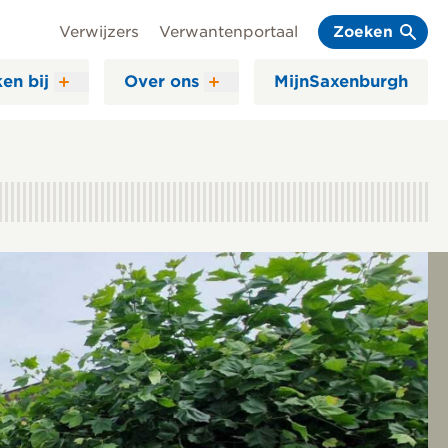
Verwijzers
Verwantenportaal
Zoeken
en bij
Over ons
MijnSaxenburgh