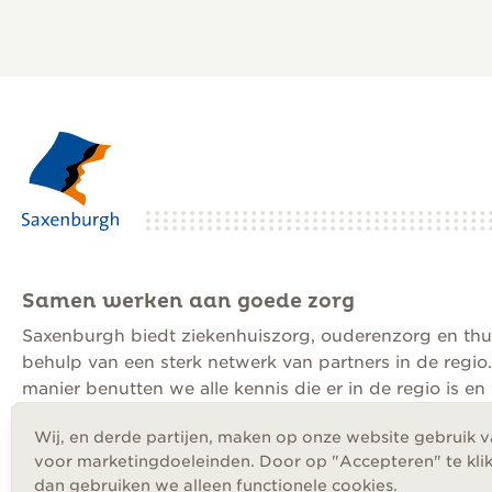
Ouderenzorg
“Tijd nemen voo
Samen werken aan goede zorg
en je gezondhei
Saxenburgh biedt ziekenhuiszorg, ouderenzorg en thu
behulp van een sterk netwerk van partners in de regio
manier benutten we alle kennis die er in de regio is e
Onze visie op ouderenzorg
samen aan goede zorg.
Wij, en derde partijen, maken op onze website gebruik v
voor marketingdoeleinden. Door op "Accepteren" te klik
dan gebruiken we alleen functionele cookies.