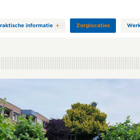
raktische informatie
Zorglocaties
Werk