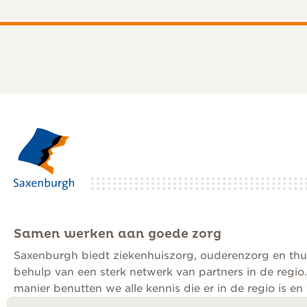
Ouderenzorg
“Tijd nemen voo
Samen werken aan goede zorg
en je gezondhei
Saxenburgh biedt ziekenhuiszorg, ouderenzorg en thu
behulp van een sterk netwerk van partners in de regio
manier benutten we alle kennis die er in de regio is e
Onze visie op ouderenzorg
samen aan goede zorg.