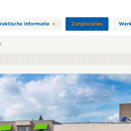
raktische informatie
Zorglocaties
Werk
e