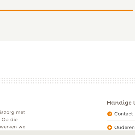
r jou
Handige l
d”
iszorg met
Contact
. Op die
n werken we
Ouderen