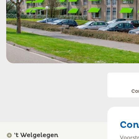
Co
Con
't Welgelegen
Voorstr