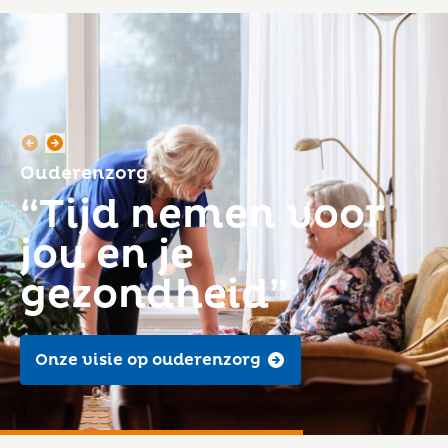
Ouderenzorg
“Tijd nemen voor
jou en je
gezondheid”
Onze visie op ouderenzorg