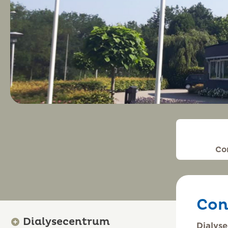
Co
Con
Dialysecentrum
Dialys