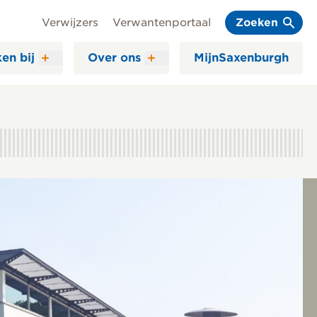
Verwijzers
Verwantenportaal
Zoeken
en bij
Over ons
MijnSaxenburgh