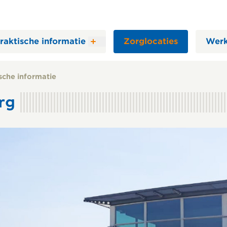
raktische informatie
Zorglocaties
Werk
sche informatie
rg