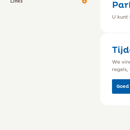
Links
Par
U kunt 
Tij
We vind
regels,
Goed