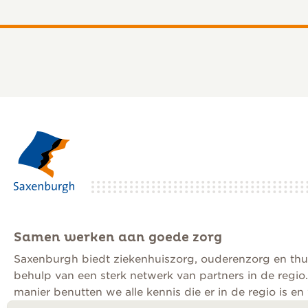
Ziekenhuiszorg
“Tijd nemen voo
Samen werken aan goede zorg
en je gezondhei
Saxenburgh biedt ziekenhuiszorg, ouderenzorg en thu
behulp van een sterk netwerk van partners in de regio
manier benutten we alle kennis die er in de regio is e