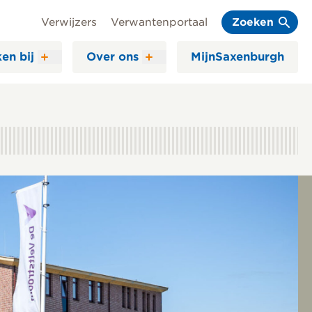
Verwijzers
Verwantenportaal
Zoeken
en bij
Over ons
MijnSaxenburgh