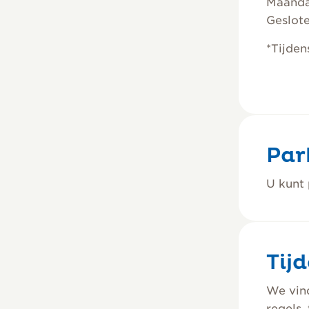
Maandag
Geslote
*Tijden
Par
U kunt
Tij
We vind
regels,