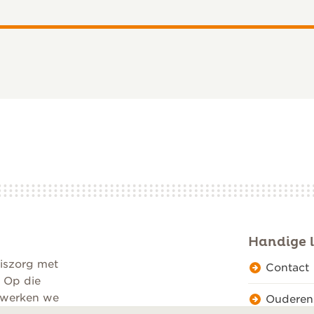
r jou
Handige l
d”
iszorg met
Contact
. Op die
n werken we
Ouderen