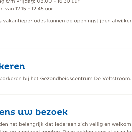
 t/m vrijdag: 08.00 – 16.30 uur
n van 12.15 – 12.45 uur
s vakantieperiodes kunnen de openingstijden afwijken
keren
 parkeren bij het Gezondheidscentrum De Veltstroom.
dens uw bezoek
en het belangrijk dat iedereen zich veilig en welko
 tips en aandachtspunten. Deze gelden voor al onze lo