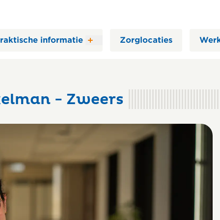
raktische informatie
Zorglocaties
Werk
kelman - Zweers