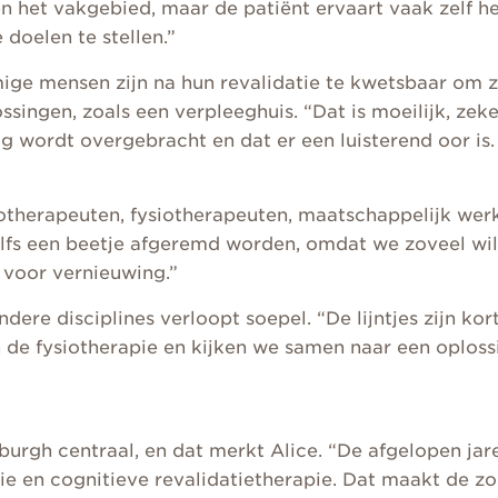
en het vakgebied, maar de patiënt ervaart vaak zelf h
doelen te stellen.”
mmige mensen zijn na hun revalidatie te kwetsbaar om 
ngen, zoals een verpleeghuis. “Dat is moeilijk, zeker 
 wordt overgebracht en dat er een luisterend oor is.
herapeuten, fysiotherapeuten, maatschappelijk werker
fs een beetje afgeremd worden, omdat we zoveel wille
 voor vernieuwing.”
e disciplines verloopt soepel. “De lijntjes zijn kort
de fysiotherapie en kijken we samen naar een oplossin
burgh centraal, en dat merkt Alice. “De afgelopen jar
ie en cognitieve revalidatietherapie. Dat maakt de zor