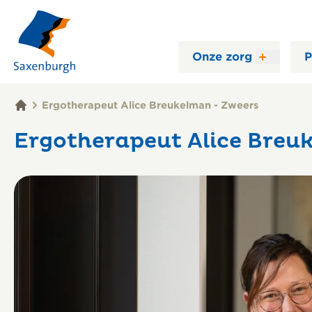
Onze zorg
P
Ergotherapeut Alice Breukelman - Zweers
Ergotherapeut Alice Breu