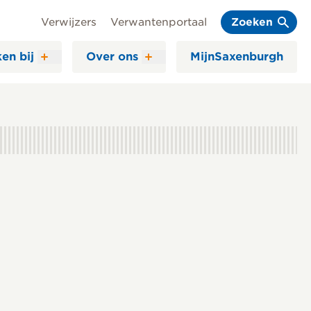
Verwijzers
Verwantenportaal
Zoeken
en bij
Over ons
MijnSaxenburgh